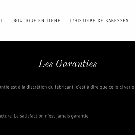
IL
BOUTIQUE EN LIGNE
L'HISTOIRE DE KARESSES
Les Garanties
tie est à la discrétion du fabricant, c’est à dire que celle-ci var
ture. La satisfaction n’est jamais garantie.