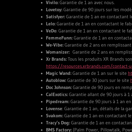
Vivilo:
Garantie de 1 an avec nous.
Lovetoy:
Garantie de 90 jours sur les modè
Satisfyer:
Garantie de 1 an en contactant l
Lelo:
Garantie de 1 an en contactant le fab
VeDo
: Garantie de 1 an en contactant le fa
FemmeFunn:
Garantie de 1 an en contactan
We-Vibe:
Garantie de 2 ans en remplissant l
Womanizer:
Garantie de 2 ans en rempliss
Xr Brands:
Tous les produits XR Brands sont
https://resources.xrbrands.com/contact-
Magic Wand:
Garantie de 1 an sur le site
h
Autoblow:
Garantie de 30 jours sur le site
Doc Johnson:
Garantie de 90 jours en rempl
CalExotics:
Garantie allant de 90 jours à 1 
Pipedream:
Garantie de 90 jours à 1 an en
Lovense
: Garantie de 1 an, détails de la g
Svakom:
Garantie de 1 an en contactant le
Tracy’s Dog:
Garantie de 1 an en contactant
BMS Factory:
(Palm Power, Pillowtalk, Power