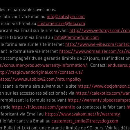
les rechargeables avec nous.
e fabricant via Email au
info@satisfyer.com
ricant via Email au
customercare@lelo.com
bricant via Email sur le site suivant
http://www.vedotoys.com/con
t le fabricant via Email au
info@femmefunn.com
e formulaire sur le site internet
http://www.we-vibe.com/contac
ant le formulaire via internet
https://www.womanizer.com/ca/wa
 accompagnés d'une garantie limitée de 30 jours, sauf indication c
us/consumer-product-warranty-information/
Contact:
endusersu
ttp://magicwandoriginal.com/contact-us/
https://www.autoblow2.com/returnpolicy
issant le formulaire suivant sur le site
https://www.docjohnson.
an sur les accessoires sélectionnés via
https://calexotics.com/war
 remplissant le formulaire suivant
https://warranty.pipedreampr
arantie
https://fr.lovense.com/garantie
ou contactez le fabricant
h
 fabricant via Email au
https://www.svakom.net/fr/warranty
 le fabricant via Email au
customers_smile@tracysdog.com
 Bullet et Lux) ont une garantie limitée de 90 jours. Voir les détai