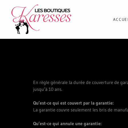
ACCUE
En règle générale la durée de couverture de garan
jusqu’à 10 ans.
Qu’est-ce qui est couvert par la garantie:
La garantie couvre seulement les bris de manufac
Qu’est-ce qui annule une garantie: