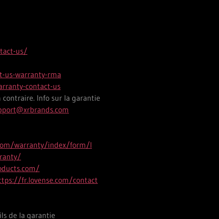
tact-us/
t-us-warranty-rma
rranty-contact-us
ontraire. Info sur la garantie
pport@xrbrands.com
com/warranty/index/form/I
ranty/
oducts.com/
ttps://fr.lovense.com/contact
ls de la garantie